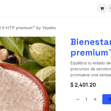
mpañía
Cita
Contáctenos
al 5-HTP premium™ by Yeyeko
Bienesta
premium™
Equilibra tu estado 
precursor de seroton
promueve una sensaci
$
2,401.20