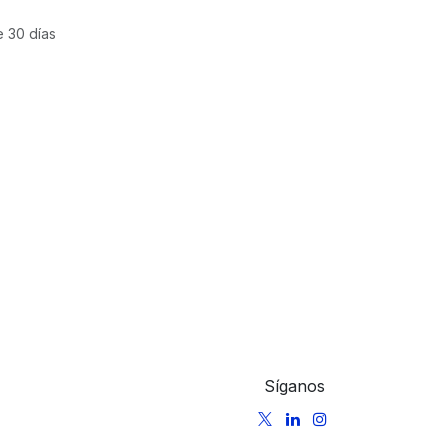
e 30 días
Síganos
m