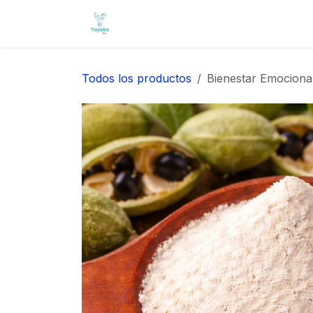
IR AL CONTENIDO
Inicio
Tienda
Servicios
Co
Todos los productos
Bienestar Emocion