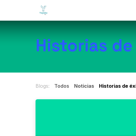
IR AL CONTENIDO
Inicio
Tienda
Servicios
Co
Historias de
Blogs:
Todos
Noticias
Historias de éx