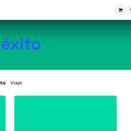
mpañía
Cita
Contáctenos
 éxito
ito
Viaje