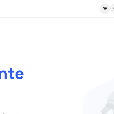
mpañía
Cita
Contáctenos
nte