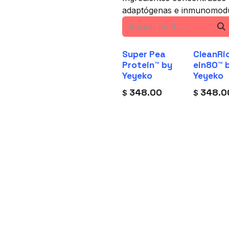
adaptógenas e inmunomodu
Super Pea
CleanRi
Protein™ by
ein80™ 
Yeyeko
Yeyeko
348.00
348.0
$
$