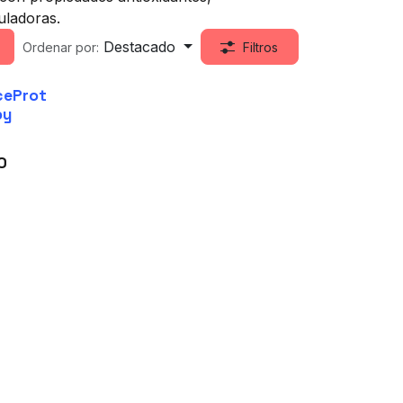
ladoras.
Destacado
Ordenar por:
Filtros
ceProt
by
0